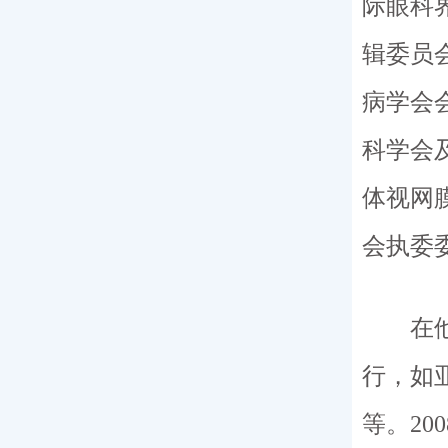
际眼科
辑委员
病学会
科学会
体视网
会执委
在他的
行，如
等。2