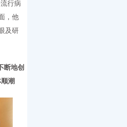
科流行病
面，他
眼及研
不断地创
林顺潮