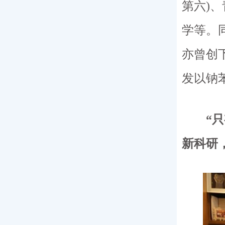
第六)
学等。
亦曾创
发以钠
“只有
新科研