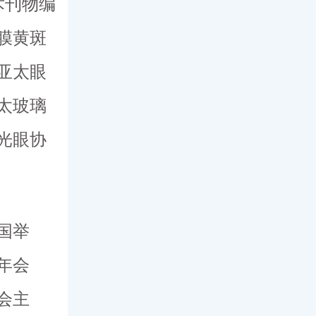
术刊物编
膜黄斑
亚太眼
太玻璃
光眼协
国举
年会
会主