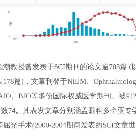
教授曾发表于SCI期刊的论文逾703篇 (
78篇)，文章刊登于NEJM、Ophthalmolo
、AJO、BJO等多份国际权威医学期刊。被引21
指数74。其表发文章分别涵盖眼科多个亚专
屈光手术(2000-2004期间发表的SCI文章