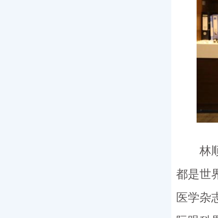
林顺潮
都是世
医学杂