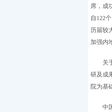
席，成
自122
历届较
加强内
关于未
研及成
院为基
中国眼