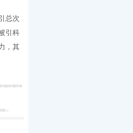
引总次
被引科
力，其