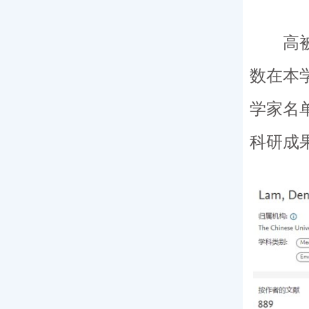
高被引
数在本
学家名
科研成