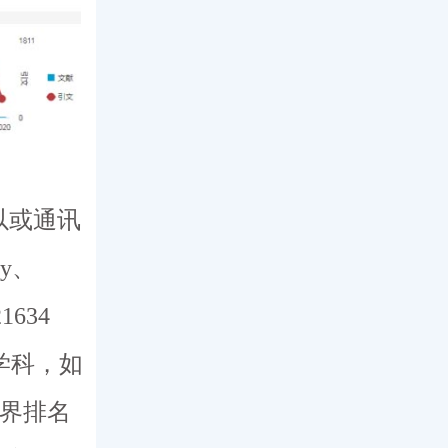
以或通讯
gy、
634
学科，如
世界排名