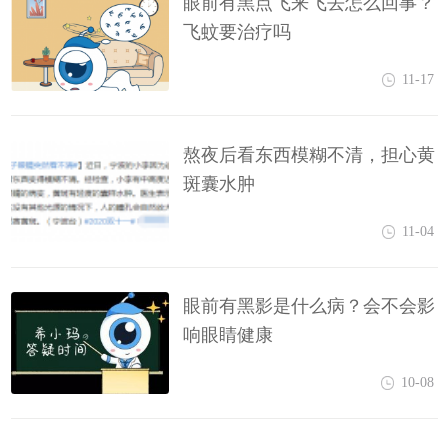
眼前有黑点飞来飞去怎么回事？
飞蚊要治疗吗
11-17
熬夜后看东西模糊不清，担心黄
斑囊水肿
11-04
眼前有黑影是什么病？会不会影
响眼睛健康
10-08